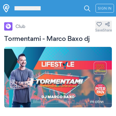
Les Verrières
SIGN IN
Club
Save
Share
Tormentami - Marco Baxo dj