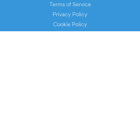
Terms of Service
Privacy Policy
Cookie Policy
Service Status
DOWNLOAD THE APP!
FOR ORGANIZERS
Automated Ticketing
Promote your Events