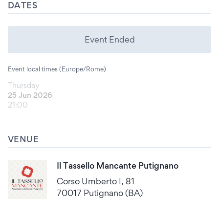
DATES
Event Ended
Event local times (Europe/Rome)
Thursday
25 Jun 2026
21:00
VENUE
Il Tassello Mancante Putignano
Corso Umberto I, 81
70017 Putignano (BA)