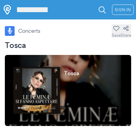
Les Verrières
SIGN IN
Concerts
Save
Share
Tosca