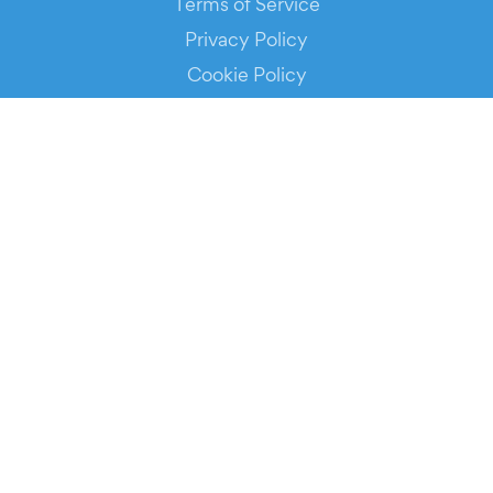
Terms of Service
Privacy Policy
Cookie Policy
Service Status
DOWNLOAD THE APP!
FOR ORGANIZERS
Automated Ticketing
Promote your Events