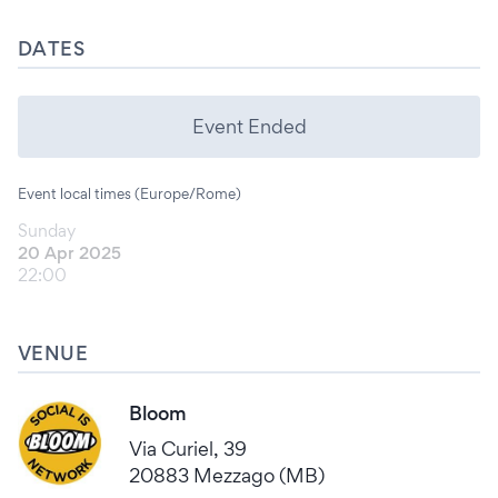
DATES
Event Ended
Event local times (Europe/Rome)
Sunday
20 Apr 2025
22:00
VENUE
Bloom
Via Curiel, 39
20883 Mezzago (MB)