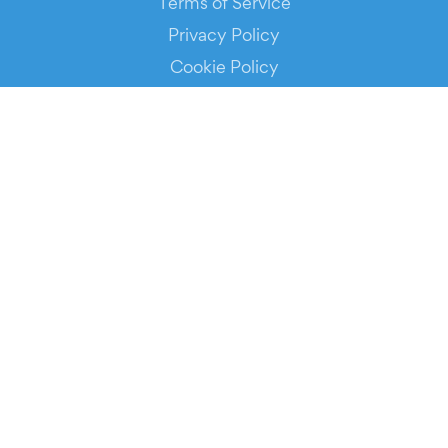
Terms of Service
Privacy Policy
Cookie Policy
Service Status
DOWNLOAD THE APP!
FOR ORGANIZERS
Automated Ticketing
Promote your Events