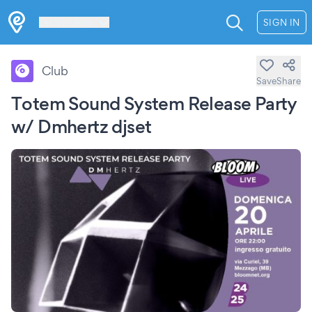
Les Verrières
SIGN IN
Club
Save
Share
Totem Sound System Release Party
w/ Dmhertz djset