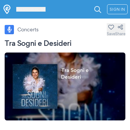
Les Verrières
SIGN IN
Concerts
Save
Share
Tra Sogni e Desideri