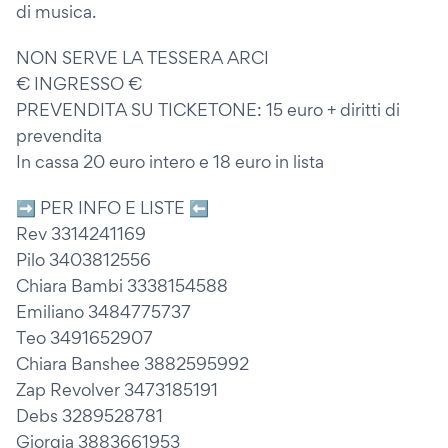
di musica.
NON SERVE LA TESSERA ARCI
€ INGRESSO €
PREVENDITA SU TICKETONE: 15 euro + diritti di
prevendita
In cassa 20 euro intero e 18 euro in lista
➡︎ PER INFO E LISTE ⬅︎
Rev 3314241169
Pilo 3403812556
Chiara Bambi 3338154588
Emiliano 3484775737
Teo 3491652907
Chiara Banshee 3882595992
Zap Revolver 3473185191
Debs 3289528781
Giorgia 3883661953