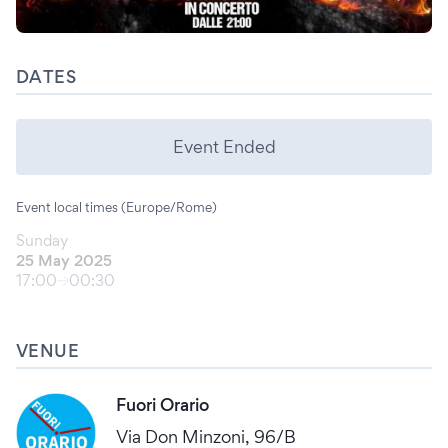
DATES
Event Ended
Event local times (Europe/Rome)
Sunday
25 May 2025
17:00
00:30
VENUE
Fuori Orario
Via Don Minzoni, 96/B