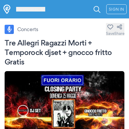
Les Verrières
SIGN IN
Concerts
Save
Share
Tre Allegri Ragazzi Morti +
Temporock djset + gnocco fritto
Gratis