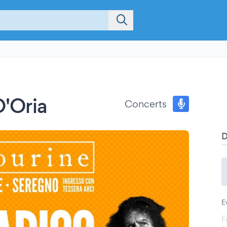
D'Oria
Concerts
E
F