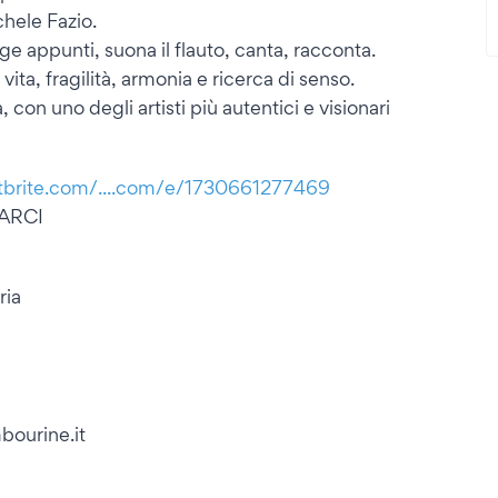
chele Fazio.
ge appunti, suona il flauto, canta, racconta.
ita, fragilità, armonia e ricerca di senso.
on uno degli artisti più autentici e visionari
tbrite.com/....com/e/1730661277469
 ARCI
ria
bourine.it