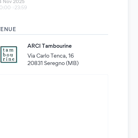
4 Nov 2025
0:00
23:59
VENUE
ARCI Tambourine
Via Carlo Tenca, 16
20831 Seregno (MB)