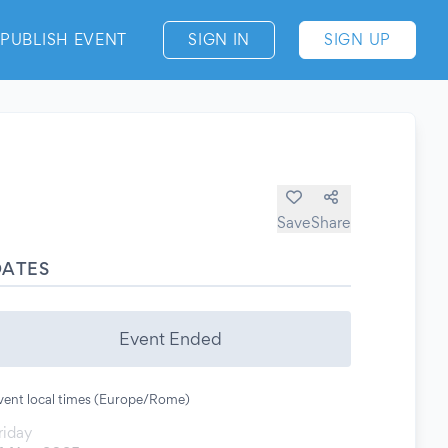
PUBLISH EVENT
SIGN IN
SIGN UP
Save
Share
DATES
Event Ended
vent local times (Europe/Rome)
riday