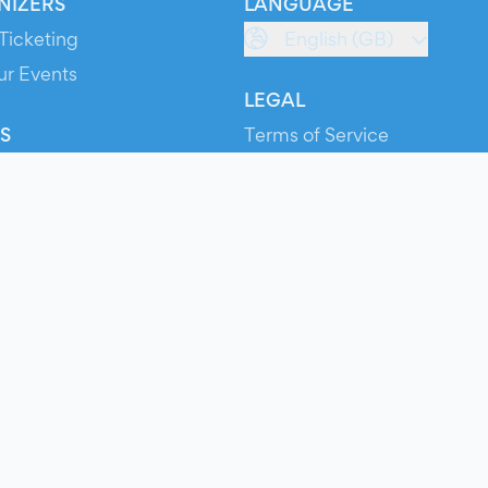
NIZERS
LANGUAGE
Ticketing
English (GB)
ur Events
LEGAL
S
Terms of Service
s
Privacy Policy
Cookie Policy
Service Status
ts
© 2026 Evients® – All rights reserved.
Made with
in
while listening to
Roxette
.
ts is a registered trademark by Hexation S.r.l. – VATIN IT03735511200