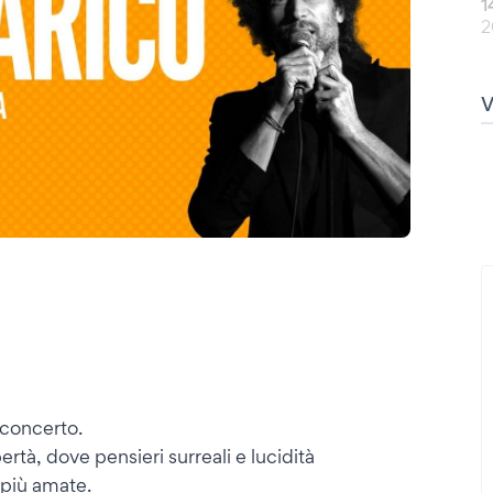
1
2
 concerto.
ertà, dove pensieri surreali e lucidità
 più amate.