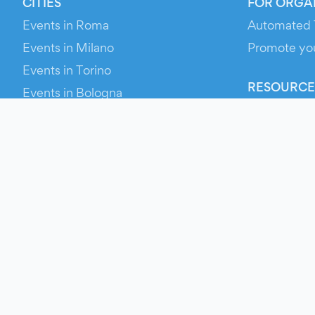
CITIES
FOR ORGA
Events in Roma
Automated 
Events in Milano
Promote yo
Events in Torino
RESOURCE
Events in Bologna
Your Ticket
Events in Firenze
Contact Us
Events in Verona
Help
Newsroom
Media Asse
Evien