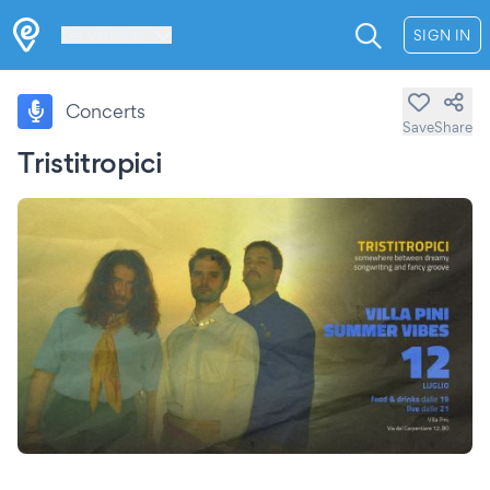
Les Verrières
SIGN IN
Concerts
Save
Share
Tristitropici