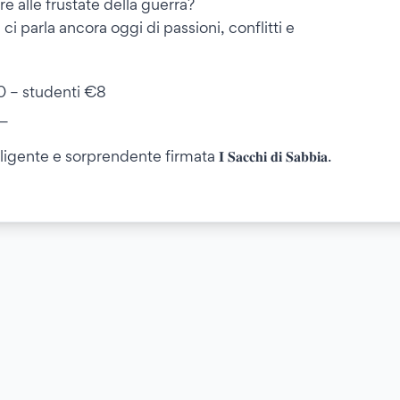
re alle frustate della guerra?
a ci parla ancora oggi di passioni, conflitti e
10 – studenti €8
_
 e sorprendente firmata 𝐈 𝐒𝐚𝐜𝐜𝐡𝐢 𝐝𝐢 𝐒𝐚𝐛𝐛𝐢𝐚.