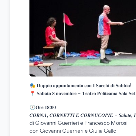
🎭 𝐃𝐨𝐩𝐩𝐢𝐨 𝐚𝐩𝐩𝐮𝐧𝐭𝐚𝐦𝐞𝐧𝐭𝐨 𝐜𝐨𝐧 𝐈 𝐒𝐚𝐜𝐜𝐡𝐢 𝐝𝐢 𝐒𝐚𝐛𝐛𝐢𝐚!
📍 𝐒𝐚𝐛𝐚𝐭𝐨 𝟖 𝐧𝐨𝐯𝐞𝐦𝐛𝐫𝐞 – 𝐓𝐞𝐚𝐭𝐫𝐨 𝐏𝐨𝐥𝐢𝐭𝐞𝐚𝐦𝐚 𝐒𝐚𝐥𝐚 𝐒𝐞𝐭
🕕𝐎𝐫𝐞 𝟏𝟖:𝟎𝟎
𝑪𝑶𝑹𝑵𝑨, 𝑪𝑶𝑹𝑵𝑬𝑻𝑻𝑰 𝑬 𝑪𝑶𝑹𝑵𝑼𝑪𝑶𝑷𝑰𝑬 – 𝑺𝒂𝒍𝒖𝒕𝒆, 𝑷𝒂𝒄𝒆
di Giovanni Guerrieri e Francesco Morosi
con Giovanni Guerrieri e Giulia Gallo