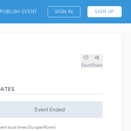
PUBLISH EVENT
SIGN IN
SIGN UP
Save
Share
DATES
Event Ended
vent local times (Europe/Rome)