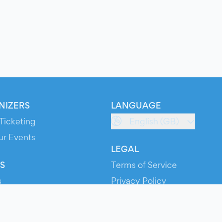
NIZERS
LANGUAGE
Ticketing
English (GB)
ur Events
LEGAL
S
Terms of Service
s
Privacy Policy
Cookie Policy
Service Status