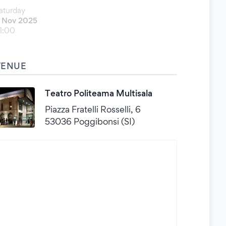
aturday
 Nov 2025
1:00
VENUE
Teatro Politeama Multisala
Piazza Fratelli Rosselli, 6
53036 Poggibonsi (SI)