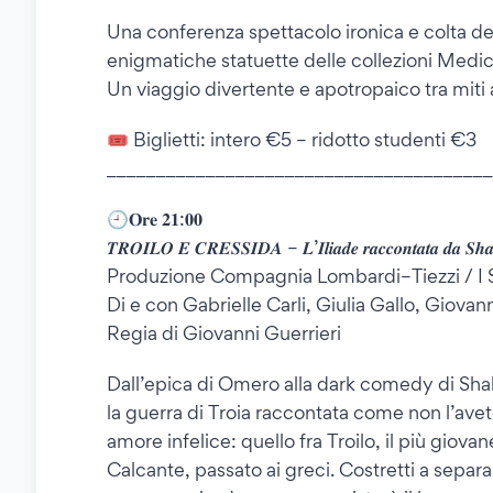
Una conferenza spettacolo ironica e colta ded
enigmatiche statuette delle collezioni Medi
Un viaggio divertente e apotropaico tra miti a
🎟️ Biglietti: intero €5 – ridotto studenti €3
_______________________________________
🕘𝐎𝐫𝐞 𝟐𝟏:𝟎𝟎
𝑻𝑹𝑶𝑰𝑳𝑶 𝑬 𝑪𝑹𝑬𝑺𝑺𝑰𝑫𝑨 – 𝑳’𝑰𝒍𝒊𝒂𝒅𝒆 𝒓𝒂𝒄𝒄𝒐𝒏𝒕𝒂𝒕𝒂 𝒅𝒂 𝑺𝒉𝒂
Produzione Compagnia Lombardi–Tiezzi / I S
Di e con Gabrielle Carli, Giulia Gallo, Giovann
Regia di Giovanni Guerrieri
Dall’epica di Omero alla dark comedy di Sh
la guerra di Troia raccontata come non l’avet
amore infelice: quello fra Troilo, il più giovan
Calcante, passato ai greci. Costretti a separa