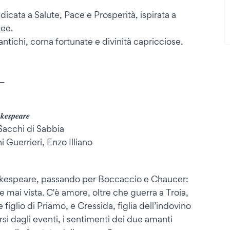
icata a Salute, Pace e Prosperità, ispirata a
cee.
ntichi, corna fortunate e divinità capricciose.
_
𝒆𝒔𝒑𝒆𝒂𝒓𝒆
acchi di Sabbia
i Guerrieri, Enzo Illiano
akespeare, passando per Boccaccio e Chaucer:
e mai vista. C'è amore, oltre che guerra a Troia,
e figlio di Priamo, e Cressida, figlia dell’indovino
rsi dagli eventi, i sentimenti dei due amanti