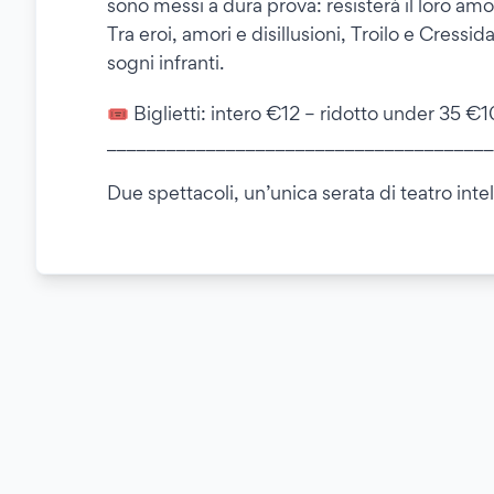
sono messi a dura prova: resisterà il loro amo
Tra eroi, amori e disillusioni, Troilo e Cressid
sogni infranti.
🎟️ Biglietti: intero €12 – ridotto under 35 €
_______________________________________
Due spettacoli, un’unica serata di teatro intelligente