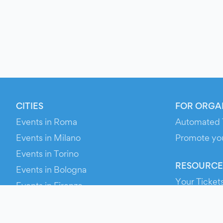
CITIES
FOR ORGA
Events in Roma
Automated 
Events in Milano
Promote yo
Events in Torino
RESOURCE
Events in Bologna
Your Ticket
Events in Firenze
Contact Us
Events in Verona
Help