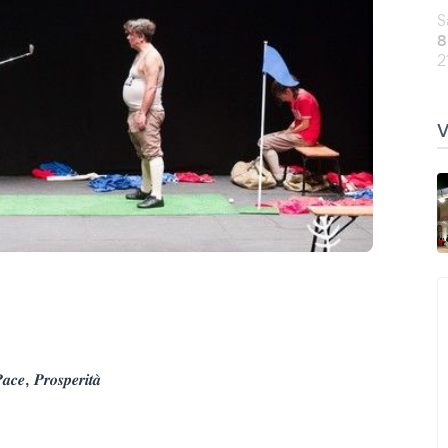
S
8
2
, 𝑷𝒓𝒐𝒔𝒑𝒆𝒓𝒊𝒕𝒂̀