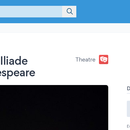
Iliade
Theatre
espeare
E