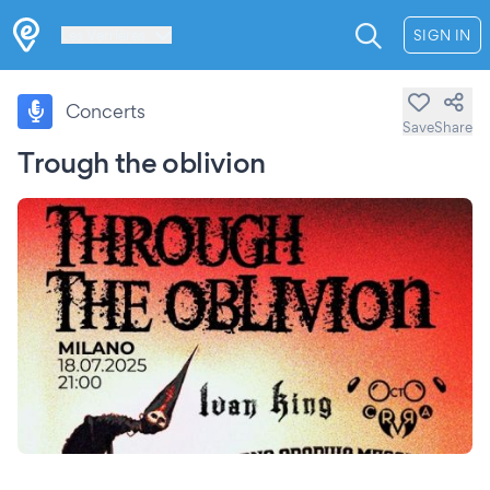
Les Verrières
SIGN IN
Concerts
Save
Share
Trough the oblivion