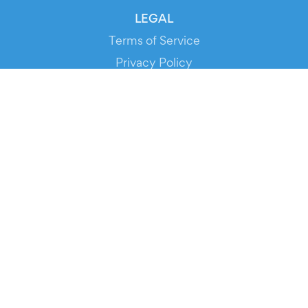
LEGAL
Terms of Service
Privacy Policy
Cookie Policy
Service Status
DOWNLOAD THE APP!
FOR ORGANIZERS
Automated Ticketing