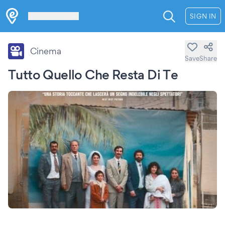
Les Verrières
SIGN IN
Cinema
Save
Share
Tutto Quello Che Resta Di Te