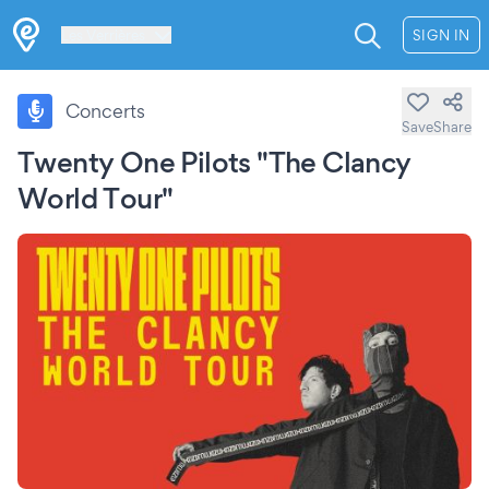
Les Verrières
SIGN IN
Concerts
Save
Share
Twenty One Pilots "The Clancy
World Tour"