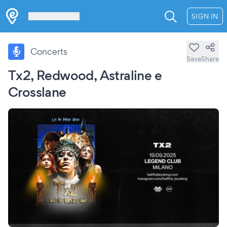
Les Verrières
SIGN IN
Concerts
Save
Share
Tx2, Redwood, Astraline e
Crosslane