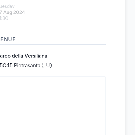
uesday
7 Aug 2024
1:30
VENUE
arco della Versiliana
5045 Pietrasanta (LU)