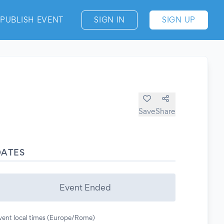
PUBLISH EVENT
SIGN IN
SIGN UP
Save
Share
DATES
Event Ended
vent local times (Europe/Rome)