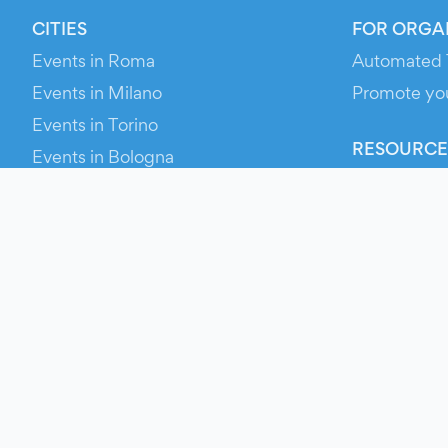
CITIES
FOR ORGA
Events in Roma
Automated 
Events in Milano
Promote yo
Events in Torino
RESOURCE
Events in Bologna
Your Ticket
Events in Firenze
Contact Us
Events in Verona
Help
Newsroom
Media Asse