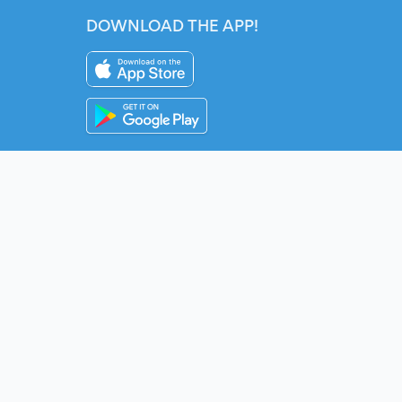
DOWNLOAD THE APP!
Instagram
YouTube
Twitter
Fac