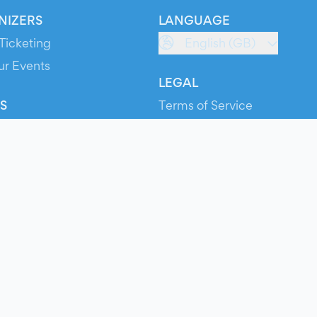
NIZERS
LANGUAGE
Ticketing
English (GB)
ur Events
LEGAL
S
Terms of Service
s
Privacy Policy
Cookie Policy
Service Status
ts
© 2026 Evients® – All rights reserved.
Made with
in
while listening to
Roxette
.