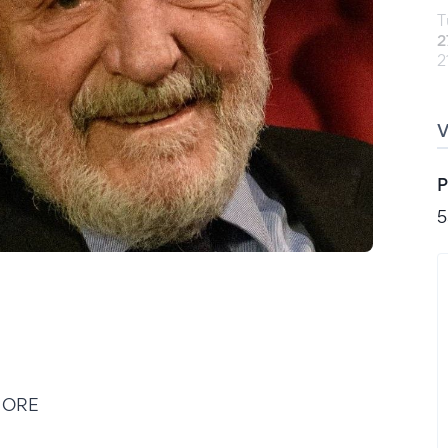
T
2
2
P
5
UORE