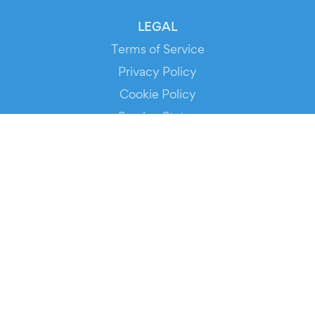
LEGAL
Terms of Service
Privacy Policy
Cookie Policy
Service Status
DOWNLOAD THE APP!
FOR ORGANIZERS
Automated Ticketing