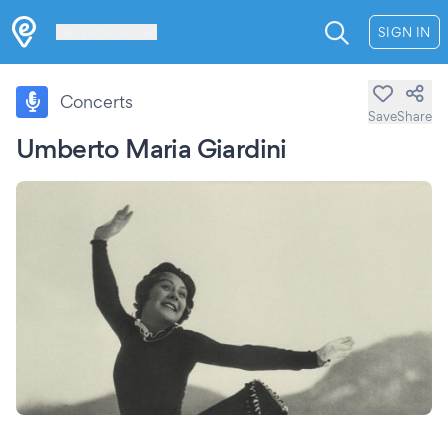
Les Verrières
SIGN IN
Concerts
Save
Share
Umberto Maria Giardini