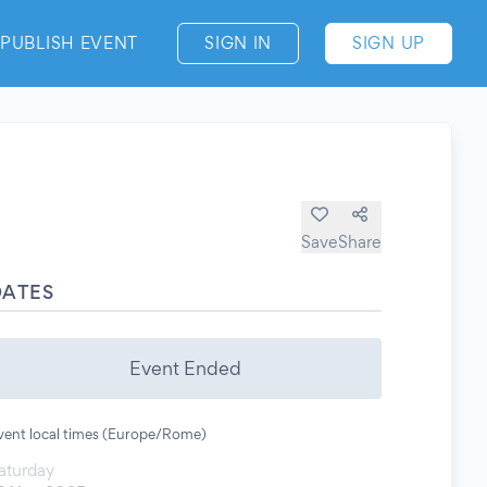
PUBLISH EVENT
SIGN IN
SIGN UP
Save
Share
DATES
Event Ended
vent local times (Europe/Rome)
aturday