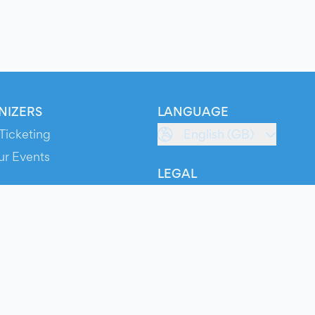
NIZERS
LANGUAGE
Ticketing
English (GB)
ur Events
LEGAL
S
Terms of Service
s
Privacy Policy
Cookie Policy
Service Status
ts