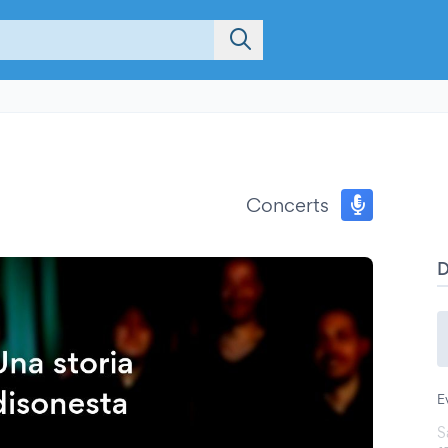
Concerts
E
S