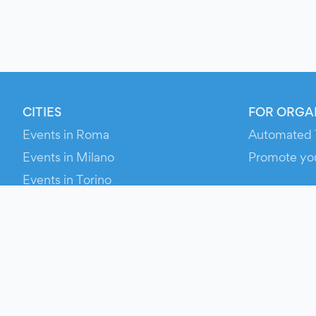
CITIES
FOR ORGA
Events in Roma
Automated 
Events in Milano
Promote yo
Events in Torino
RESOURCE
Events in Bologna
Your Ticket
Events in Firenze
Contact Us
Events in Verona
Help
Newsroom
Media Asse