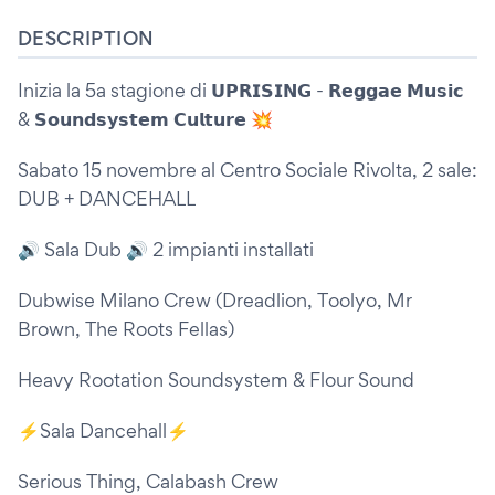
DESCRIPTION
Inizia la 5a stagione di 𝗨𝗣𝗥𝗜𝗦𝗜𝗡𝗚 - 𝗥𝗲𝗴𝗴𝗮𝗲 𝗠𝘂𝘀𝗶𝗰
& 𝗦𝗼𝘂𝗻𝗱𝘀𝘆𝘀𝘁𝗲𝗺 𝗖𝘂𝗹𝘁𝘂𝗿𝗲 💥
Sabato 15 novembre al Centro Sociale Rivolta, 2 sale:
DUB + DANCEHALL
🔊 Sala Dub 🔊 2 impianti installati
Dubwise Milano Crew (Dreadlion, Toolyo, Mr
Brown, The Roots Fellas)
Heavy Rootation Soundsystem & Flour Sound
⚡️Sala Dancehall⚡️
Serious Thing, Calabash Crew