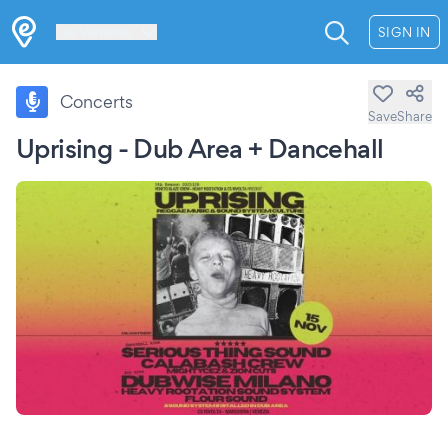
Les Verrières
SIGN IN
Concerts
Save
Share
Uprising - Dub Area + Dancehall