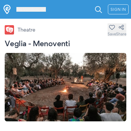
Les Verrières
SIGN IN
Theatre
Save
Share
Veglia - Menoventi