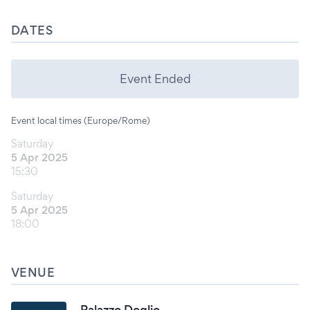
DATES
Event Ended
Event local times (Europe/Rome)
Saturday
5 Apr 2025
15:30
Saturday
5 Apr 2025
18:00
VENUE
Palazzo Doglio