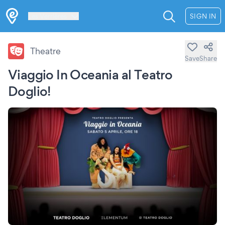
Les Verrières
SIGN IN
Theatre
Save
Share
Viaggio In Oceania al Teatro
Doglio!