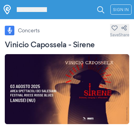
Les Verrières
SIGN IN
Concerts
Save
Share
Vinicio Capossela - Sirene