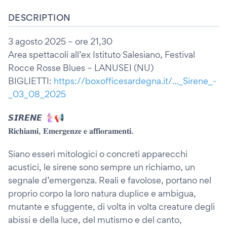
DESCRIPTION
3 agosto 2025 – ore 21,30
Area spettacoli all’ex Istituto Salesiano, Festival
Rocce Rosse Blues – LANUSEI (NU)
BIGLIETTI:
https://boxofficesardegna.it/..._Sirene_-
_03_08_2025
𝙎𝙄𝙍𝙀𝙉𝙀 🧜🏻‍♀️📢
𝐑𝐢𝐜𝐡𝐢𝐚𝐦𝐢, 𝐄𝐦𝐞𝐫𝐠𝐞𝐧𝐳𝐞 𝐞 𝐚𝐟𝐟𝐢𝐨𝐫𝐚𝐦𝐞𝐧𝐭𝐢.
Siano esseri mitologici o concreti apparecchi
acustici, le sirene sono sempre un richiamo, un
segnale d’emergenza. Reali e favolose, portano nel
proprio corpo la loro natura duplice e ambigua,
mutante e sfuggente, di volta in volta creature degli
abissi e della luce, del mutismo e del canto,