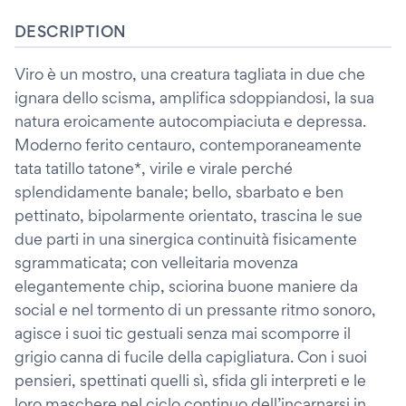
DESCRIPTION
Viro è un mostro, una creatura tagliata in due che
ignara dello scisma, amplifica sdoppiandosi, la sua
natura eroicamente autocompiaciuta e depressa.
Moderno ferito centauro, contemporaneamente
tata tatillo tatone*, virile e virale perché
splendidamente banale; bello, sbarbato e ben
pettinato, bipolarmente orientato, trascina le sue
due parti in una sinergica continuità fisicamente
sgrammaticata; con velleitaria movenza
elegantemente chip, sciorina buone maniere da
social e nel tormento di un pressante ritmo sonoro,
agisce i suoi tic gestuali senza mai scomporre il
grigio canna di fucile della capigliatura. Con i suoi
pensieri, spettinati quelli sì, sfida gli interpreti e le
loro maschere nel ciclo continuo dell’incarnarsi in