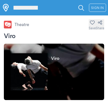
Les Verrières
SIGN IN
Theatre
Save
Share
Viro