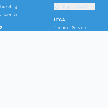
Ticketing
English (GB)
ur Events
LEGAL
S
Terms of Service
s
Privacy Policy
Cookie Policy
Service Status
ts
© 2026 Evients® – All rights reserved.
Made with
in
while listening to
Roxette
.
ts is a registered trademark by Hexation S.r.l. – VATIN IT03735511200