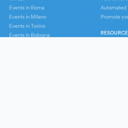
Events in Roma
Automated 
Events in Milano
Promote yo
Events in Torino
RESOURCE
Events in Bologna
Your Ticket
Events in Firenze
Contact Us
Events in Verona
Help
Newsroom
Media Asse
Evien