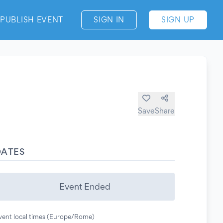
PUBLISH EVENT
SIGN IN
SIGN UP
Save
Share
DATES
Event Ended
vent local times (Europe/Rome)