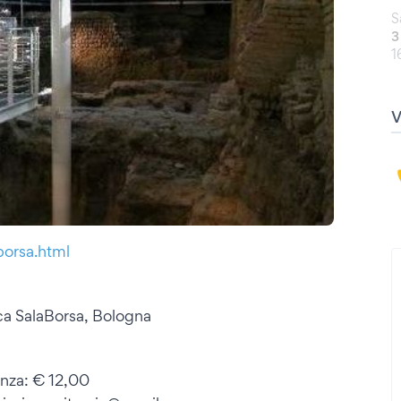
S
3
1
-borsa.html
eca SalaBorsa, Bologna
enza: € 12,00