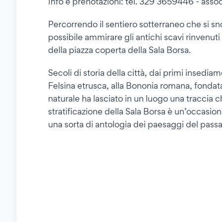
Info e prenotazioni: tel. 329 3659446 - ass
Percorrendo il sentiero sotterraneo che si sno
possibile ammirare gli antichi scavi rinvenuti 
della piazza coperta della Sala Borsa.
Secoli di storia della città, dai primi insediam
Felsina etrusca, alla Bononia romana, fonda
naturale ha lasciato in un luogo una traccia c
stratificazione della Sala Borsa è un’occasione
una sorta di antologia dei paesaggi del passa