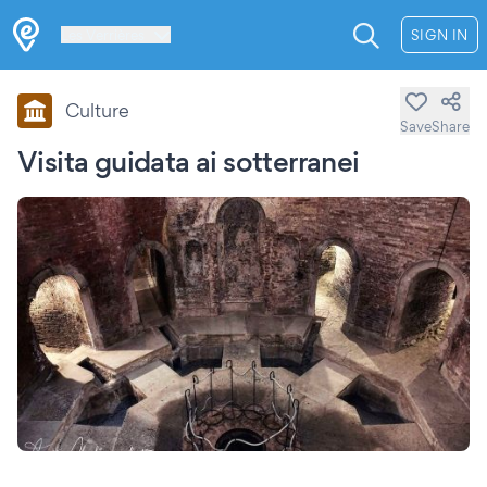
Les Verrières
SIGN IN
Culture
Save
Share
Visita guidata ai sotterranei