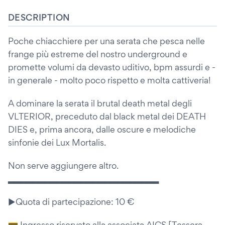
DESCRIPTION
Poche chiacchiere per una serata che pesca nelle
frange più estreme del nostro underground e
promette volumi da devasto uditivo, bpm assurdi e -
in generale - molto poco rispetto e molta cattiveria!
A dominare la serata il brutal death metal degli
VLTERIOR, preceduto dal black metal dei DEATH
DIES e, prima ancora, dalle oscure e melodiche
sinfonie dei Lux Mortalis.
Non serve aggiungere altro.
▂▂▂▂▂▂▂▂▂▂▂▂▂▂▂▂▂▂▂▂▂▂▂▂▂
▶️Quota di partecipazione: 10 €
💳 Ingresso riservato allə associatə AICS [Tessera