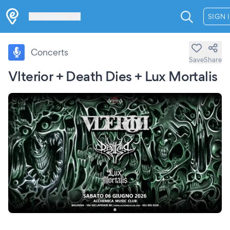
Les Verrières
SIGN 
Concerts
Save
Share
Vlterior + Death Dies + Lux Mortalis