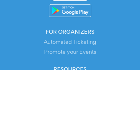
FOR ORGANIZERS
Automated Ticketing
Promote your Events
RESOURCES
Your Tickets
Contact Us
Help
Newsroom
Media Assets