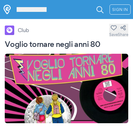
Les Verrières
SIGN IN
Club
Save
Share
Voglio tornare negli anni 80