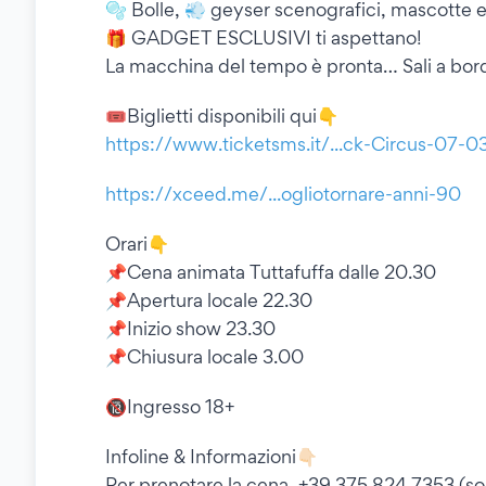
🫧 Bolle, 💨 geyser scenografici, mascotte 
🎁 GADGET ESCLUSIVI ti aspettano!
La macchina del tempo è pronta… Sali a bor
🎟️Biglietti disponibili qui👇
https://www.ticketsms.it/...ck-Circus-07-
https://xceed.me/...ogliotornare-anni-90
Orari👇
📌Cena animata Tuttafuffa dalle 20.30
📌Apertura locale 22.30
📌Inizio show 23.30
📌Chiusura locale 3.00
🔞Ingresso 18+
Infoline & Informazioni👇🏻
Per prenotare la cena, +39 375 824 7353 (so