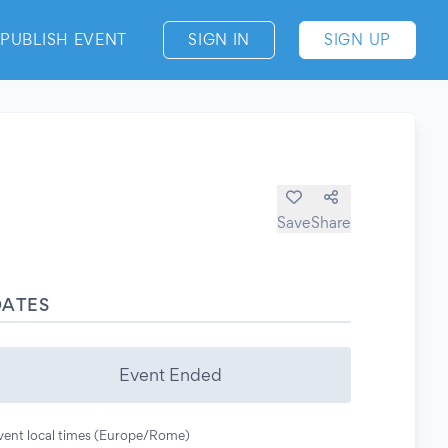
PUBLISH EVENT
SIGN IN
SIGN UP
Save
Share
DATES
Event Ended
vent local times (Europe/Rome)