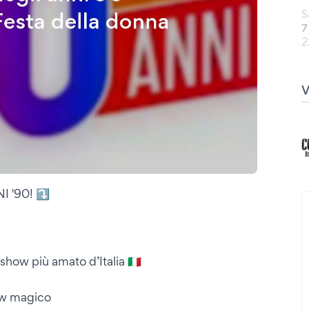
S
7
2
 '90! ⤵️
ow più amato d’Italia 🇮🇹
how magico