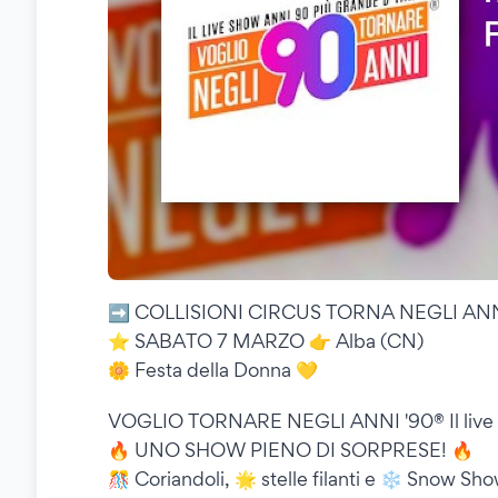
➡️ COLLISIONI CIRCUS TORNA NEGLI ANNI
⭐️ SABATO 7 MARZO 👉 Alba (CN)
🌼 Festa della Donna 💛
VOGLIO TORNARE NEGLI ANNI '90®️ Il live sh
🔥 UNO SHOW PIENO DI SORPRESE! 🔥
🎊 Coriandoli, 🌟 stelle filanti e ❄️ Snow S