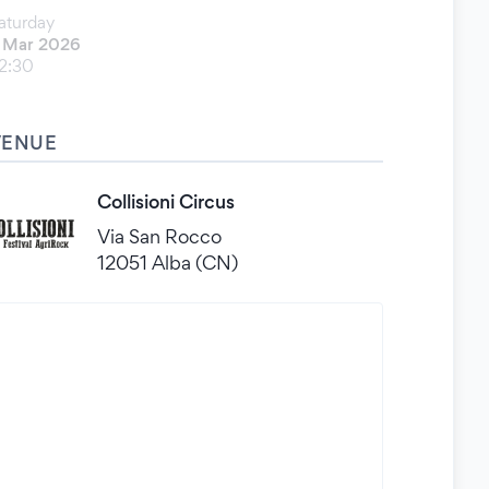
aturday
 Mar 2026
2:30
VENUE
Collisioni Circus
Via San Rocco
12051 Alba (CN)