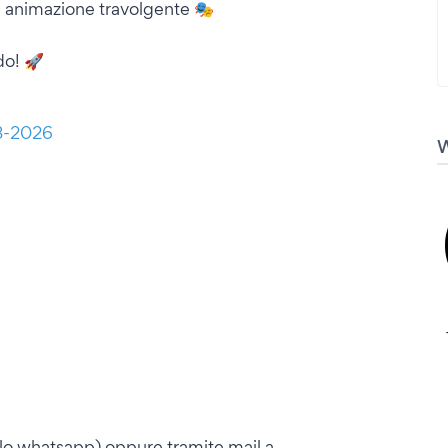
e animazione travolgente 🎭
do! 🚀
03-2026
lo whatsapp) oppure tramite mail a