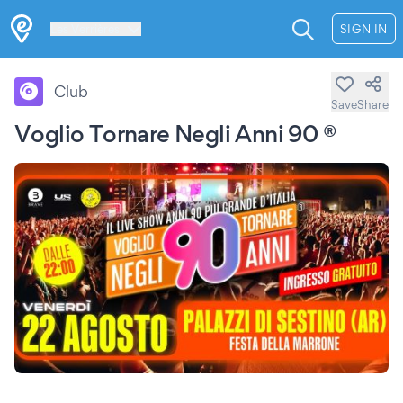
Les Verrières
SIGN IN
Club
Save
Share
Voglio Tornare Negli Anni 90 ®