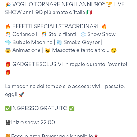
🎉 VOGLIO TORNARE NEGLI ANNI '90® 🏆 LIVE
SHOW anni ‘90 più amato d’Italia 🇮🇹
🔥 EFFETTI SPECIALI STRAORDINARI! 🔥
🎊 Coriandoli | 🎊 Stelle filanti | ❄️ Snow Show
🫧 Bubble Machine | 💨 Smoke Geyser |
😱 Animazione | 🐱 Mascotte e tanto altro… 😏
🎁 GADGET ESCLUSIVI in regalo durante l’evento!
🎁
La macchina del tempo si è accesa: vivi il passato,
oggi! 🚀
✅INGRESSO GRATUITO ✅
🎬Inizio show: 22.00
🍔Food e Area Beverage disponibile🍷