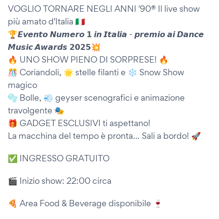
VOGLIO TORNARE NEGLI ANNI '90®️ Il live show
più amato d'Italia 🇮🇹
🏆𝙀𝙫𝙚𝙣𝙩𝙤 𝙉𝙪𝙢𝙚𝙧𝙤 𝟭 𝙞𝙣 𝙄𝙩𝙖𝙡𝙞𝙖 - 𝙥𝙧𝙚𝙢𝙞𝙤 𝙖𝙞 𝘿𝙖𝙣𝙘𝙚
𝙈𝙪𝙨𝙞𝙘 𝘼𝙬𝙖𝙧𝙙𝙨 𝟮𝟬𝟮𝟱💥
🔥 UNO SHOW PIENO DI SORPRESE! 🔥
🎊 Coriandoli, 🌟 stelle filanti e ❄️ Snow Show
magico
🫧 Bolle, 💨 geyser scenografici e animazione
travolgente 🎭
🎁 GADGET ESCLUSIVI ti aspettano!
La macchina del tempo è pronta… Sali a bordo! 🚀
✅ INGRESSO GRATUITO
🎬 Inizio show: 22:00 circa
🍕 Area Food & Beverage disponibile 🍷