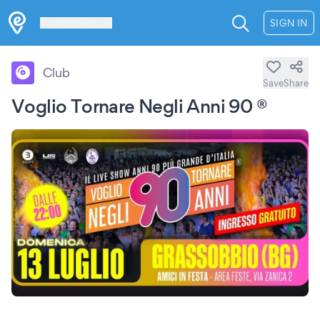
Les Verrières
SIGN IN
Club
Save
Share
Voglio Tornare Negli Anni 90 ®