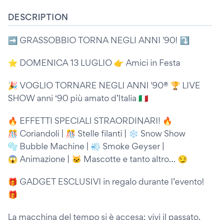
DESCRIPTION
➡️ GRASSOBBIO TORNA NEGLI ANNI '90! ⤵️
⭐️ DOMENICA 13 LUGLIO 👉 Amici in Festa
🎉 VOGLIO TORNARE NEGLI ANNI '90® 🏆 LIVE
SHOW anni ‘90 più amato d’Italia 🇮🇹
🔥 EFFETTI SPECIALI STRAORDINARI! 🔥
🎊 Coriandoli | 🎊 Stelle filanti | ❄️ Snow Show
🫧 Bubble Machine | 💨 Smoke Geyser |
😱 Animazione | 🐱 Mascotte e tanto altro… 😏
🎁 GADGET ESCLUSIVI in regalo durante l’evento!
🎁
La macchina del tempo si è accesa: vivi il passato,