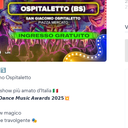
2
2
 ⤵️
 Ospitaletto
w più amato d'Italia 🇮🇹
 𝘿𝙖𝙣𝙘𝙚 𝙈𝙪𝙨𝙞𝙘 𝘼𝙬𝙖𝙧𝙙𝙨 𝟮𝟬𝟮𝟱💥
how magico
ne travolgente 🎭