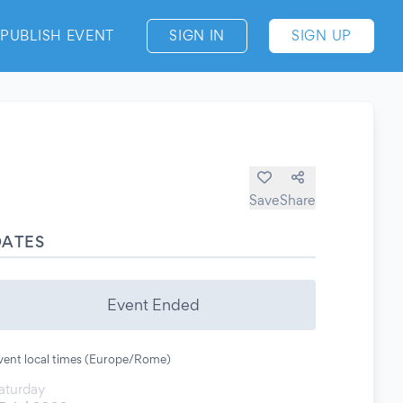
PUBLISH EVENT
SIGN IN
SIGN UP
Save
Share
DATES
Event Ended
vent local times (Europe/Rome)
aturday