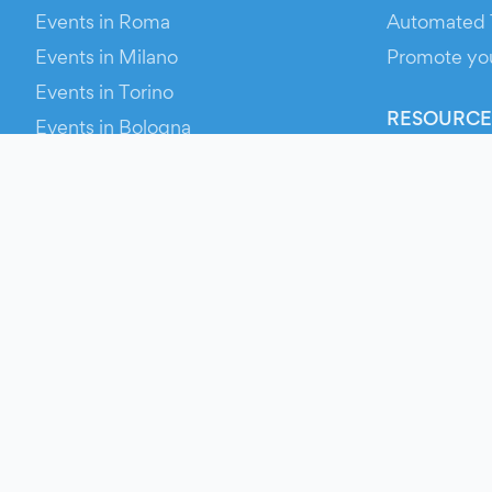
Events in Roma
Automated 
Events in Milano
Promote yo
Events in Torino
RESOURCE
Events in Bologna
Your Ticket
Events in Firenze
Contact Us
Events in Verona
Help
Newsroom
Media Asse
Evien