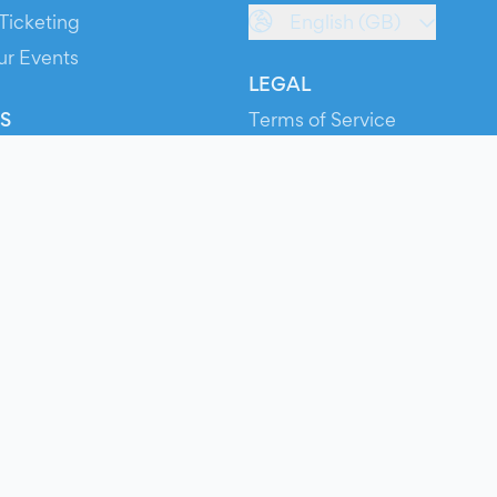
Ticketing
English (GB)
ur Events
LEGAL
S
Terms of Service
s
Privacy Policy
Cookie Policy
Service Status
ts
© 2026 Evients® – All rights reserved.
Made with
in
while listening to
Roxette
.
ts is a registered trademark by Hexation S.r.l. – VATIN IT03735511200