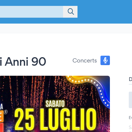
i Anni 90
Concerts
E
S