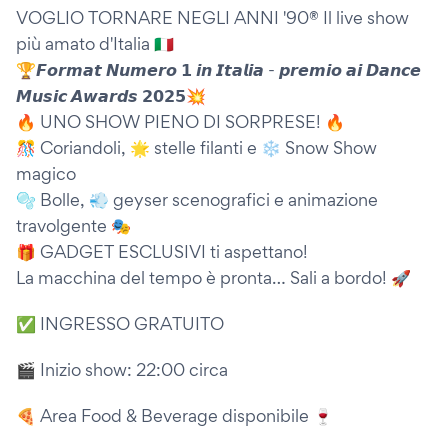
VOGLIO TORNARE NEGLI ANNI '90®️ Il live show
più amato d'Italia 🇮🇹
🏆𝙁𝙤𝙧𝙢𝙖𝙩 𝙉𝙪𝙢𝙚𝙧𝙤 𝟭 𝙞𝙣 𝙄𝙩𝙖𝙡𝙞𝙖 - 𝙥𝙧𝙚𝙢𝙞𝙤 𝙖𝙞 𝘿𝙖𝙣𝙘𝙚
𝙈𝙪𝙨𝙞𝙘 𝘼𝙬𝙖𝙧𝙙𝙨 𝟮𝟬𝟮𝟱💥
🔥 UNO SHOW PIENO DI SORPRESE! 🔥
🎊 Coriandoli, 🌟 stelle filanti e ❄️ Snow Show
magico
🫧 Bolle, 💨 geyser scenografici e animazione
travolgente 🎭
🎁 GADGET ESCLUSIVI ti aspettano!
La macchina del tempo è pronta… Sali a bordo! 🚀
✅ INGRESSO GRATUITO
🎬 Inizio show: 22:00 circa
🍕 Area Food & Beverage disponibile 🍷