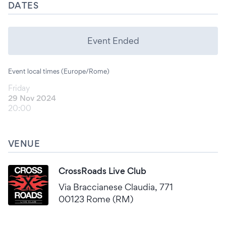
DATES
Event Ended
Event local times (Europe/Rome)
Friday
29 Nov 2024
20:00
VENUE
CrossRoads Live Club
Via Braccianese Claudia, 771
00123 Rome (RM)