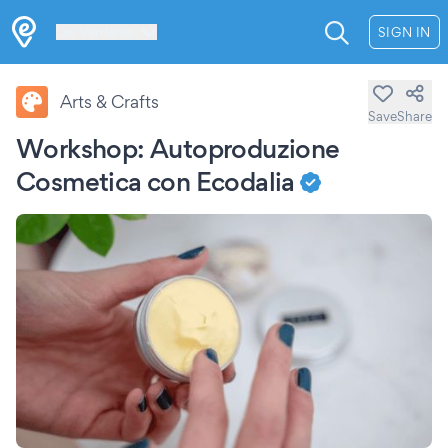
Les Verrières
SIGN IN
Arts & Crafts
Save
Share
Workshop: Autoproduzione
Cosmetica con Ecodalia