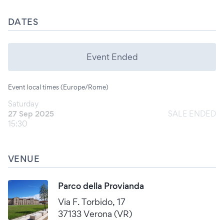
DATES
Event Ended
Event local times (Europe/Rome)
Saturday
27 Sep 2025
SALE ENDED
15:30
VENUE
Parco della Provianda
Via F. Torbido, 17
37133 Verona (VR)