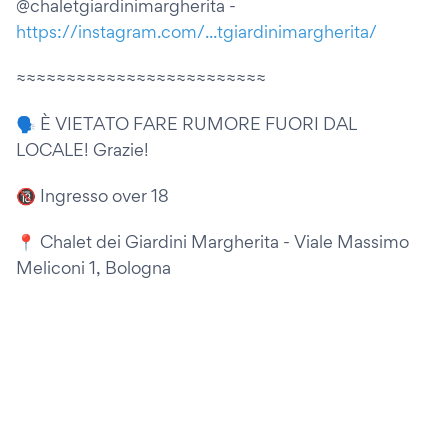
@chaletgiardinimargherita -
https://instagram.com/...tgiardinimargherita/
≈≈≈≈≈≈≈≈≈≈≈≈≈≈≈≈≈≈≈≈≈≈≈≈≈
🗣️ È VIETATO FARE RUMORE FUORI DAL
LOCALE! Grazie!
🔞 Ingresso over 18
📍 Chalet dei Giardini Margherita - Viale Massimo
Meliconi 1, Bologna