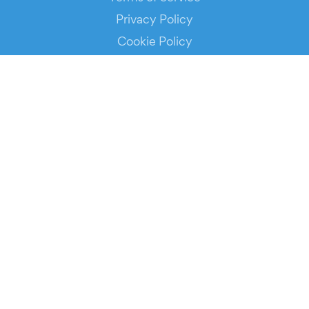
Privacy Policy
Cookie Policy
Service Status
DOWNLOAD THE APP!
FOR ORGANIZERS
Automated Ticketing
Promote your Events
RESOURCES