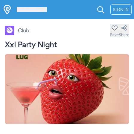
Les Verrières
SIGN IN
Club
Save
Share
Xxl Party Night