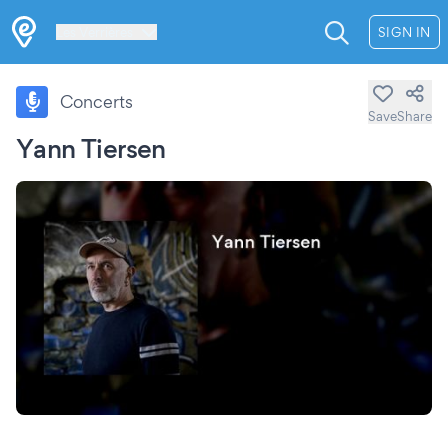
Les Verrières
SIGN IN
Concerts
Save
Share
Yann Tiersen