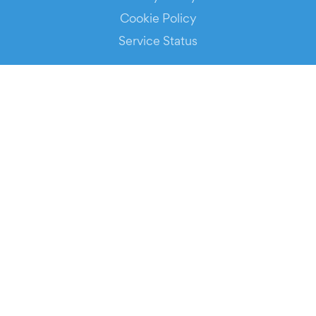
Cookie Policy
Service Status
DOWNLOAD THE APP!
FOR ORGANIZERS
Automated Ticketing
Promote your Events
RESOURCES
Your Tickets