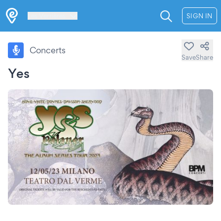
Les Verrières
SIGN IN
Concerts
Save
Share
Yes