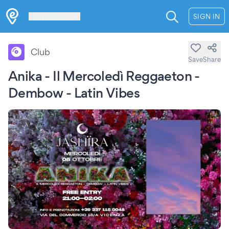
Les Verrières
SIGN IN
Club
Save
Share
Anika - Il Mercoledì Reggaeton -
Dembow - Latin Vibes