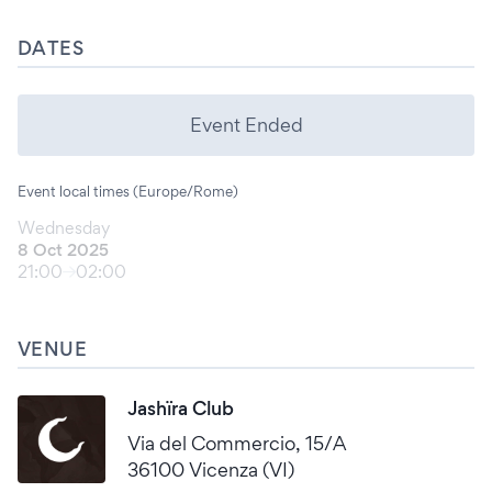
DATES
Event Ended
Event local times (Europe/Rome)
Wednesday
8 Oct 2025
21:00
02:00
VENUE
Jashïra Club
Via del Commercio, 15/A
36100 Vicenza (VI)