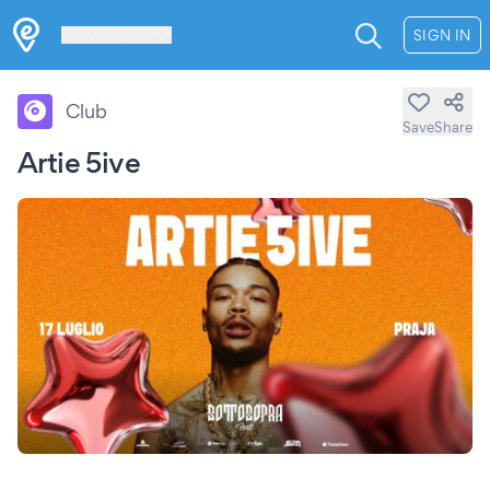
Les Verrières
SIGN IN
Club
Save
Share
Artie 5ive