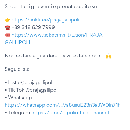
Scopri tutti gli eventi e prenota subito su
👉
https://linktr.ee/prajagallipoli
☎ +39 348 629 7999
🎟
https://www.ticketsms.it/...tion/PRAJA-
GALLIPOLI
Non restare a guardare… vivi l'estate con noi🙌
Seguici su:
• Insta @prajagallipoli
• Tik Tok @prajagallipoli
• Whatsapp
https://whatsapp.com/...Va8usuE23n3aJW0in71h
• Telegram
https://t.me/...ipoliofficialchannel