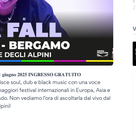
1
2
 - 𝟏 𝐠𝐢𝐮𝐠𝐧𝐨 𝟐𝟎𝟐𝟓 𝐈𝐍𝐆𝐑𝐄𝐒𝐒𝐎 𝐆𝐑𝐀𝐓𝐔𝐈𝐓𝐎
isce soul, dub e black music con una voce
aggiori festival internazionali in Europa, Asia e
ndo. Non vediamo l'ora di ascoltarla dal vivo dal
pini!