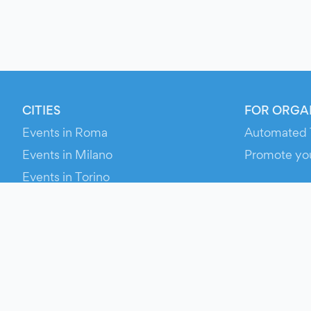
CITIES
FOR ORGA
Events in Roma
Automated 
Events in Milano
Promote yo
Events in Torino
RESOURCE
Events in Bologna
Your Ticket
Events in Firenze
Contact Us
Events in Verona
Help
Newsroom
Media Asse