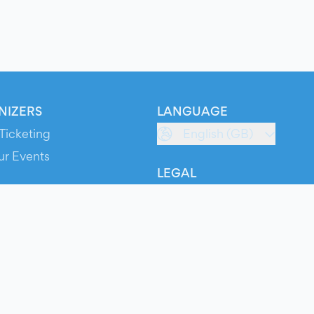
NIZERS
LANGUAGE
Ticketing
English (GB)
ur Events
LEGAL
S
Terms of Service
s
Privacy Policy
Cookie Policy
Service Status
ts