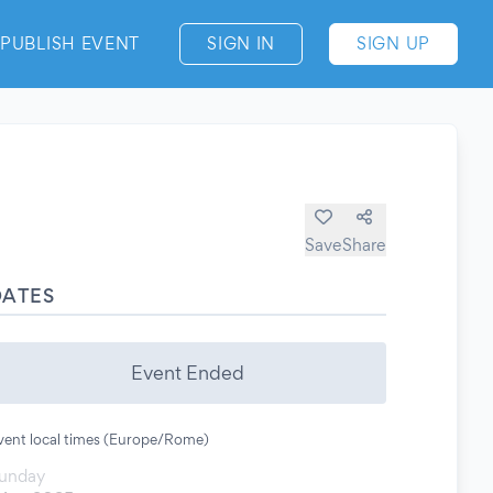
PUBLISH EVENT
SIGN IN
SIGN UP
Save
Share
DATES
Event Ended
vent local times (Europe/Rome)
unday