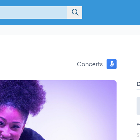
Concerts
E
S