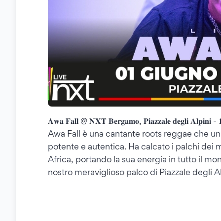
𝐀𝐰𝐚 𝐅𝐚𝐥𝐥 @ 𝐍𝐗𝐓 𝐁𝐞𝐫𝐠𝐚𝐦𝐨, 𝐏𝐢𝐚𝐳𝐳𝐚𝐥𝐞 𝐝𝐞𝐠𝐥𝐢 𝐀𝐥𝐩𝐢𝐧
Awa Fall è una cantante roots reggae che un
potente e autentica. Ha calcato i palchi dei m
Africa, portando la sua energia in tutto il mo
nostro meraviglioso palco di Piazzale degli Al