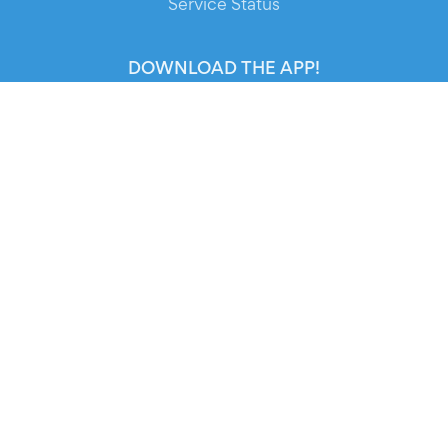
Service Status
DOWNLOAD THE APP!
FOR ORGANIZERS
Automated Ticketing
Promote your Events
RESOURCES
Your Tickets
Contact Us