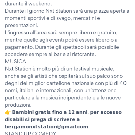
durante il weekend.
Durante il giorno Nxt Station sarà una piazza aperta a
momenti sportivi e di svago, mercatini e
presentazioni.
L’ingresso all’area sarà sempre libero e gratuito,
mentre quello agli eventi potrà essere libero o a
pagamento. Durante gli spettacoli sarà possibile
accedere sempre al bar e al ristorante.
MUSICA
Nxt Station è molto più di un festival musicale,
anche se gli artisti che ospiterà sul suo palco sono
degni del miglior cartellone nazionale con più di 40
nomi, italiani e internazionali, con un’attenzione
particolare alla musica indipendente e alle nuove
produzioni.
👉 𝗕𝗮𝗺𝗯𝗶𝗻𝗶 𝗴𝗿𝗮𝘁𝗶𝘀 𝗳𝗶𝗻𝗼 𝗮 𝟭𝟮 𝗮𝗻𝗻𝗶, 𝗽𝗲𝗿 𝗮𝗰𝗰𝗲𝘀𝘀𝗼
𝗱𝗶𝘀𝗮𝗯𝗶𝗹𝗶 𝘀𝗶 𝗽𝗿𝗲𝗴𝗮 𝗱𝗶 𝘀𝗰𝗿𝗶𝘃𝗲𝗿𝗲 𝗮
𝗯𝗲𝗿𝗴𝗮𝗺𝗼𝗻𝘅𝘁𝘀𝘁𝗮𝘁𝗶𝗼𝗻@𝗴𝗺𝗮𝗶𝗹.𝗰𝗼𝗺.
STAND UP COMEDY