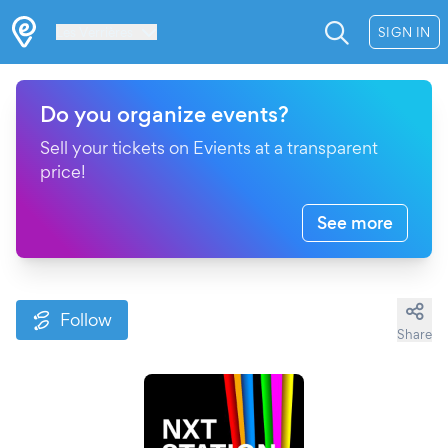
Les Verrières
SIGN IN
Do you organize events?
Sell your tickets on Evients at a transparent
price!
See more
Follow
Share