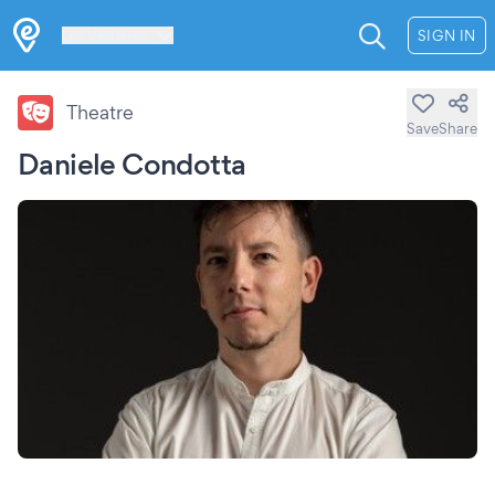
Les Verrières
SIGN IN
Theatre
Save
Share
Daniele Condotta