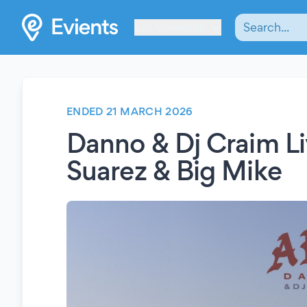
Les Verrières
ENDED 21 MARCH 2026
Danno & Dj Craim L
Suarez & Big Mike