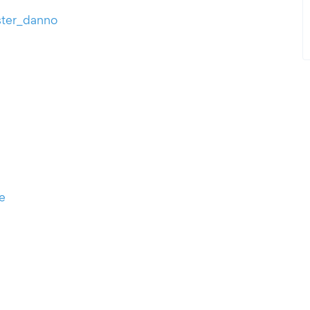
ster_danno
e