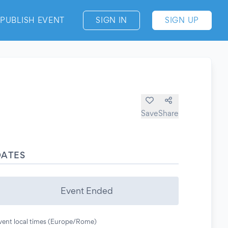
PUBLISH EVENT
SIGN IN
SIGN UP
Save
Share
DATES
Event Ended
vent local times (Europe/Rome)