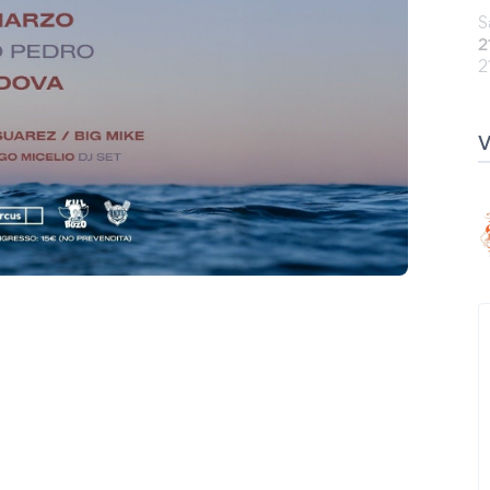
S
2
2