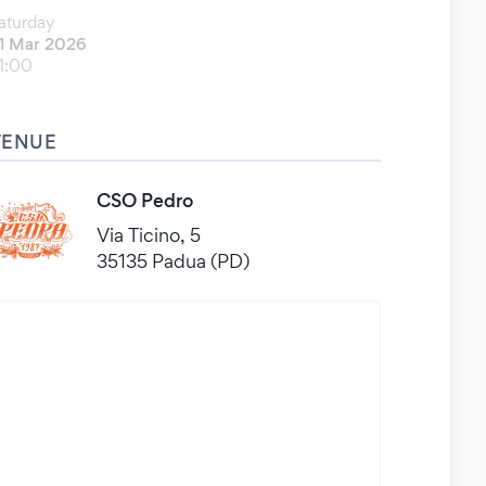
aturday
1 Mar 2026
1:00
VENUE
CSO Pedro
Via Ticino, 5
35135 Padua (PD)