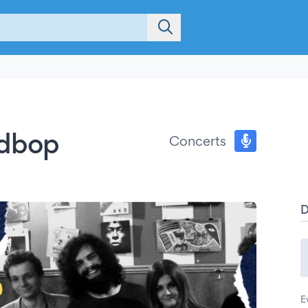
rdbop
Concerts
E