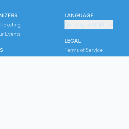
NIZERS
LANGUAGE
Ticketing
English (GB)
ur Events
LEGAL
S
Terms of Service
s
Privacy Policy
Cookie Policy
Service Status
ts
© 2026 Evients® – All rights reserved.