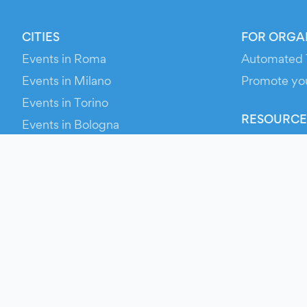
CITIES
FOR ORGA
Events in Roma
Automated 
Events in Milano
Promote yo
Events in Torino
RESOURCE
Events in Bologna
Your Ticket
Events in Firenze
Contact Us
Events in Verona
Help
Newsroom
Media Asse