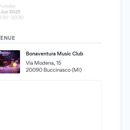
hursday
 Jun 2025
1:30
23:30
VENUE
Bonaventura Music Club
Via Modena, 15
20090 Buccinasco (MI)