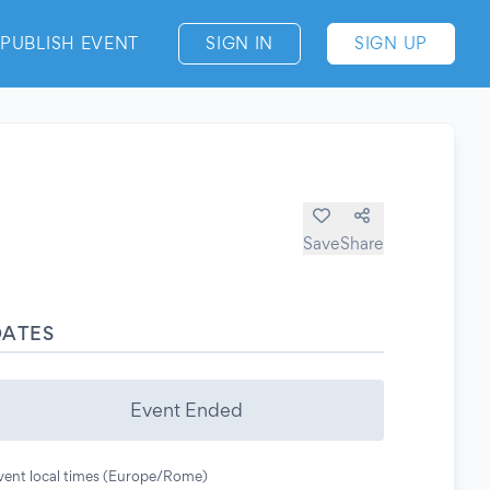
PUBLISH EVENT
SIGN IN
SIGN UP
Save
Share
DATES
Event Ended
vent local times (Europe/Rome)