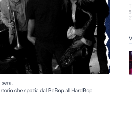
T
5
2
 sera.
pertorio che spazia dal BeBop all'HardBop