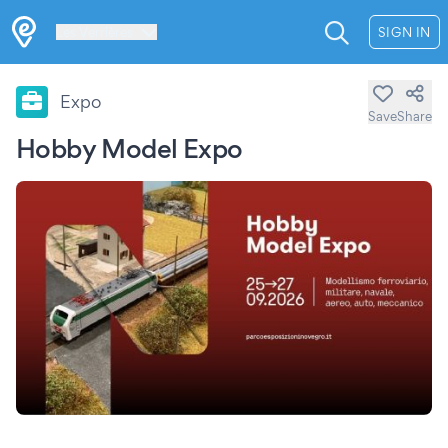
Les Verrières
SIGN IN
Expo
Save
Share
Hobby Model Expo