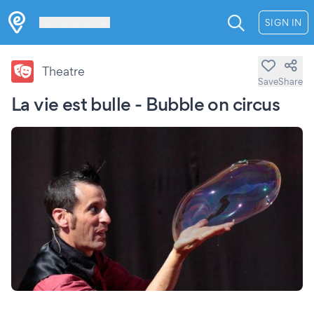
Les Verrières
SIGN IN
Theatre
Save
Share
La vie est bulle - Bubble on circus