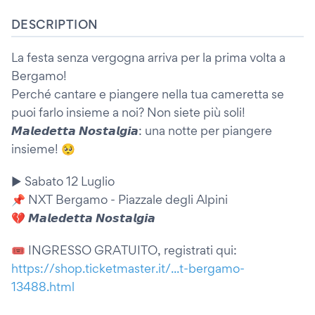
DESCRIPTION
La festa senza vergogna arriva per la prima volta a
Bergamo!
Perché cantare e piangere nella tua cameretta se
puoi farlo insieme a noi? Non siete più soli!
𝙈𝙖𝙡𝙚𝙙𝙚𝙩𝙩𝙖 𝙉𝙤𝙨𝙩𝙖𝙡𝙜𝙞𝙖: una notte per piangere
insieme! 🥺
▶️ Sabato 12 Luglio
📌 NXT Bergamo - Piazzale degli Alpini
💔 𝙈𝙖𝙡𝙚𝙙𝙚𝙩𝙩𝙖 𝙉𝙤𝙨𝙩𝙖𝙡𝙜𝙞𝙖
🎟️ INGRESSO GRATUITO, registrati qui:
https://shop.ticketmaster.it/...t-bergamo-
13488.html