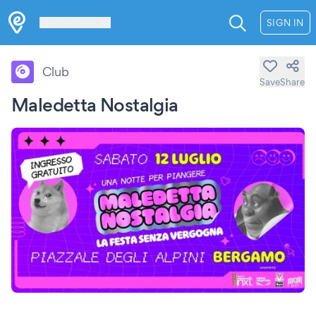
Les Verrières
SIGN IN
Club
Save
Share
Maledetta Nostalgia