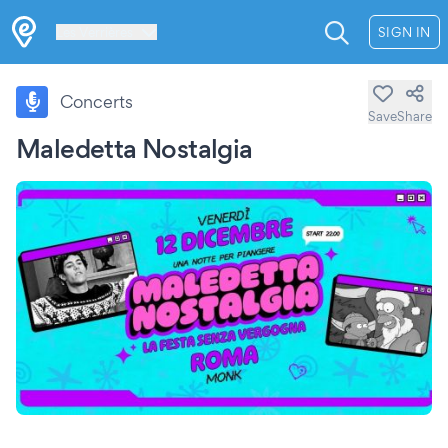
Les Verrières
SIGN IN
Concerts
Save
Share
Maledetta Nostalgia