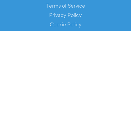
Terms of Service
Privacy Policy
Cookie Policy
Service Status
DOWNLOAD THE APP!
FOR ORGANIZERS
Automated Ticketing
Promote your Events