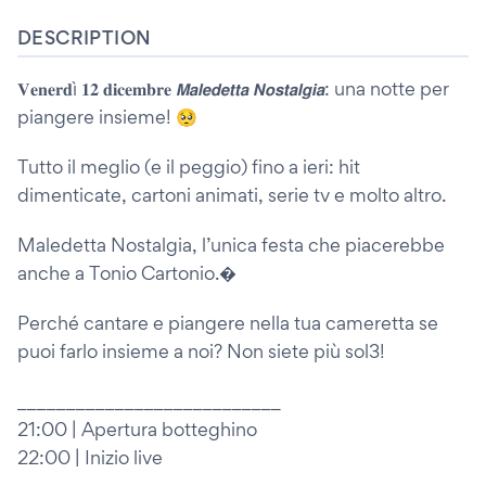
DESCRIPTION
𝐕𝐞𝐧𝐞𝐫𝐝ì 𝟏𝟐 𝐝𝐢𝐜𝐞𝐦𝐛𝐫𝐞 𝙈𝙖𝙡𝙚𝙙𝙚𝙩𝙩𝙖 𝙉𝙤𝙨𝙩𝙖𝙡𝙜𝙞𝙖: una notte per
piangere insieme! 🥺
Tutto il meglio (e il peggio) fino a ieri: hit
dimenticate, cartoni animati, serie tv e molto altro.
Maledetta Nostalgia, l’unica festa che piacerebbe
anche a Tonio Cartonio.�
Perché cantare e piangere nella tua cameretta se
puoi farlo insieme a noi? Non siete più sol3!
___________________________
21:00 | Apertura botteghino
22:00 | Inizio live