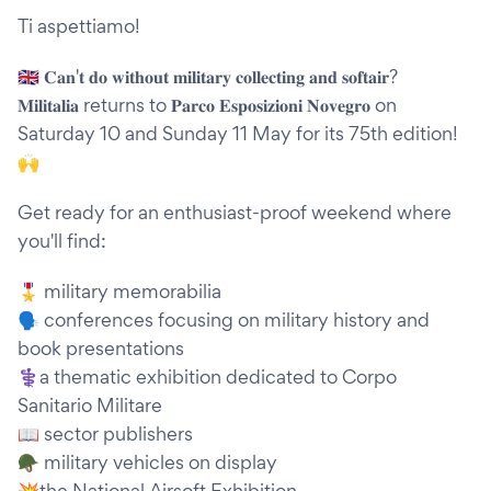
Ti aspettiamo!
🇬🇧 𝐂𝐚𝐧'𝐭 𝐝𝐨 𝐰𝐢𝐭𝐡𝐨𝐮𝐭 𝐦𝐢𝐥𝐢𝐭𝐚𝐫𝐲 𝐜𝐨𝐥𝐥𝐞𝐜𝐭𝐢𝐧𝐠 𝐚𝐧𝐝 𝐬𝐨𝐟𝐭𝐚𝐢𝐫?
𝐌𝐢𝐥𝐢𝐭𝐚𝐥𝐢𝐚 returns to 𝐏𝐚𝐫𝐜𝐨 𝐄𝐬𝐩𝐨𝐬𝐢𝐳𝐢𝐨𝐧𝐢 𝐍𝐨𝐯𝐞𝐠𝐫𝐨 on
Saturday 10 and Sunday 11 May for its 75th edition!
🙌
Get ready for an enthusiast-proof weekend where
you'll find:
🎖️ military memorabilia
🗣️ conferences focusing on military history and
book presentations
⚕️a thematic exhibition dedicated to Corpo
Sanitario Militare
📖 sector publishers
🪖 military vehicles on display
💥the National Airsoft Exhibition