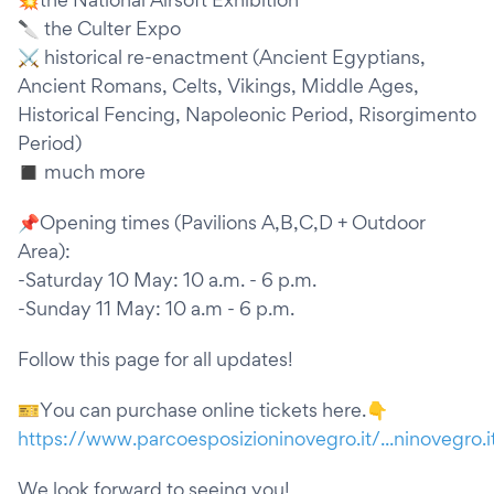
🔪 the Culter Expo
⚔ historical re-enactment (Ancient Egyptians,
Ancient Romans, Celts, Vikings, Middle Ages,
Historical Fencing, Napoleonic Period, Risorgimento
Period)
◼ much more
📌Opening times (Pavilions A,B,C,D + Outdoor
Area):
-Saturday 10 May: 10 a.m. - 6 p.m.
-Sunday 11 May: 10 a.m - 6 p.m.
Follow this page for all updates!
🎫You can purchase online tickets here.👇
https://www.parcoesposizioninovegro.it/...ninovegro.it
We look forward to seeing you!