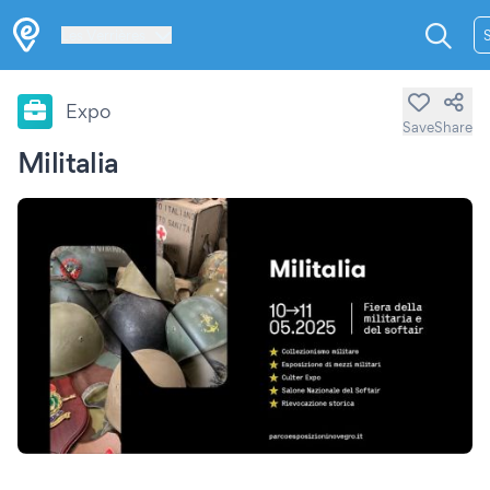
Les Verrières
Expo
Save
Share
Militalia