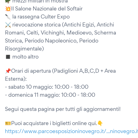
🪖 mezzi militari in mostra
💥Il Salone Nazionale del Softair
🔪 la rassegna Culter Expo
⚔ rievocazione storica (Antichi Egizi, Antichi
Romani, Celti, Vichinghi, Medioevo, Scherma
Storica, Periodo Napoleonico, Periodo
Risorgimentale)
◼ molto altro
📌Orari di apertura (Padiglioni A,B,C,D + Area
Esterna):
- sabato 10 maggio: 10:00 - 18:00
- domenica 11 maggio: 10:00 - 18:00
Segui questa pagina per tutti gli aggiornamenti!
🎫Puoi acquistare i biglietti online qui.👇
https://www.parcoesposizioninovegro.it/...ninovegro.it