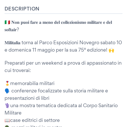
DESCRIPTION
🇮🇹 𝐍𝐨𝐧 𝐩𝐮𝐨𝐢 𝐟𝐚𝐫𝐞 𝐚 𝐦𝐞𝐧𝐨 𝐝𝐞𝐥 𝐜𝐨𝐥𝐥𝐞𝐳𝐢𝐨𝐧𝐢𝐬𝐦𝐨 𝐦𝐢𝐥𝐢𝐭𝐚𝐫𝐞 𝐞 𝐝𝐞𝐥
𝐬𝐨𝐟𝐭𝐚𝐢𝐫?
𝐌𝐢𝐥𝐢𝐭𝐚𝐥𝐢𝐚 torna al Parco Esposizioni Novegro sabato 10
e domenica 11 maggio per la sua 75° edizione! 🙌
Preparati per un weekend a prova di appassionato in
cui troverai:
🎖️memorabilia militari
🗣️ conferenze focalizzate sulla storia militare e
presentazioni di libri
⚕️una mostra tematica dedicata al Corpo Sanitario
Militare
📖case editrici di settore