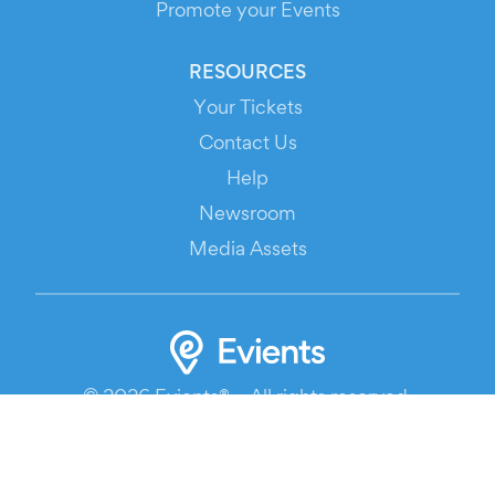
Promote your Events
RESOURCES
Your Tickets
Contact Us
Help
Newsroom
Media Assets
© 2026 Evients® – All rights reserved.
Made with
in
while listening to
Roxette
.
Evients is a registered trademark by Hexation S.r.l. – VATIN
IT03735511200