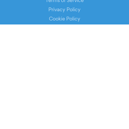
Terms of Service
Privacy Policy
Cookie Policy
Service Status
DOWNLOAD THE APP!
FOR ORGANIZERS
Automated Ticketing
Promote your Events