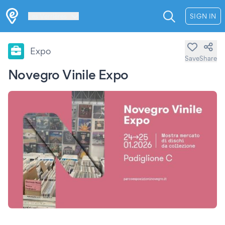
Les Verrières
SIGN IN
Expo
Save
Share
Novegro Vinile Expo