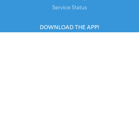
Service Status
DOWNLOAD THE APP!
FOR ORGANIZERS
Automated Ticketing
Promote your Events
RESOURCES
Your Tickets
Contact Us